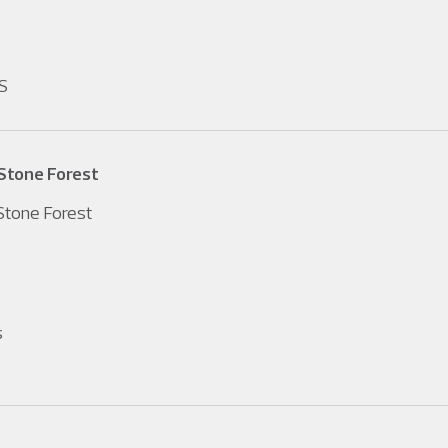
S
Stone Forest
tone Forest
s