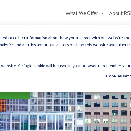
What We Offer
About RS
sed to collect information about how you interact with our website and 
alytics and metrics about our visitors both on this website and other m
is website. A single cookie will be used in your browser to remember your
约定
Cookies sett