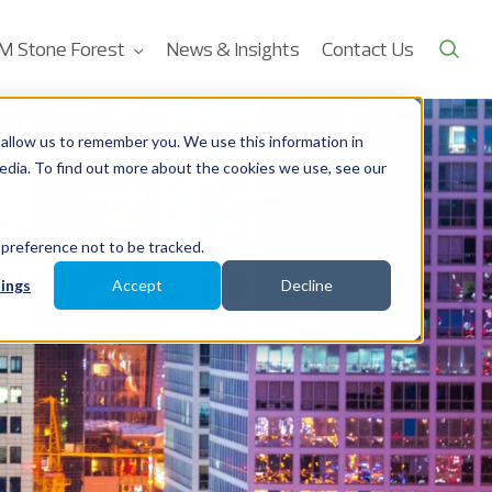
M Stone Forest
News & Insights
Contact Us
allow us to remember you. We use this information in
edia. To find out more about the cookies we use, see our
 preference not to be tracked.
ings
Accept
Decline