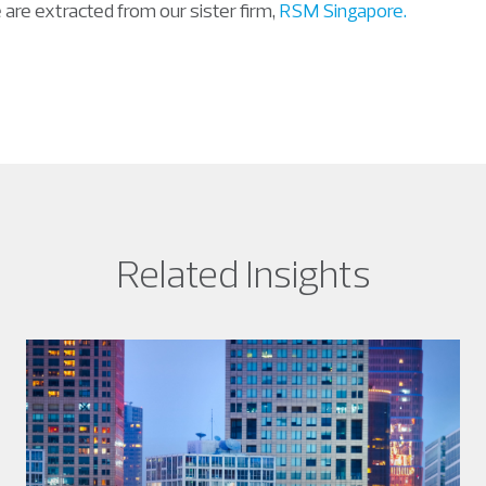
e are extracted from our sister firm,
RSM Singapore.
Related Insights