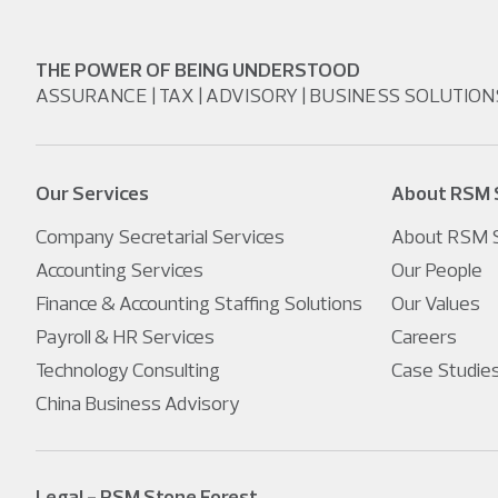
THE POWER OF BEING UNDERSTOOD
ASSURANCE | TAX | ADVISORY | BUSINESS SOLUTION
Our Services
About RSM 
Company Secretarial Services
About RSM S
Accounting Services
Our People
Finance & Accounting Staffing Solutions
Our Values
Payroll & HR Services
Careers
Technology Consulting
Case Studie
China Business Advisory
Legal - RSM Stone Forest