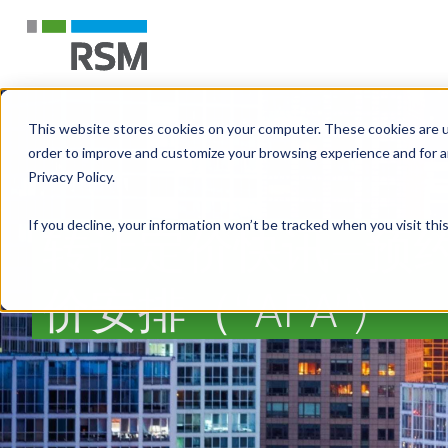
This website stores cookies on your computer. These cookies are u
order to improve and customize your browsing experience and for an
Privacy Policy.
If you decline, your information won’t be tracked when you visit th
转让定价快讯—预
价安排（“APA”)